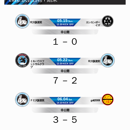
05.15
FC大阪楽笑
カンカンボー
Sun.
イズ
12:20 KICK OFF
非公開
１－０
05.22
ミキハウスフ
FC大阪楽笑
Sun.
ットサルクラ
12:20 KICK OFF
ブ
非公開
７－２
06.04
ＦＣ大阪楽笑
gatt2008
Sat.
14:10 KICK OFF
非公開
３－５