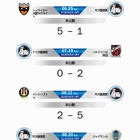
06.25
シュライカー
FC大阪楽笑
Sat.
大阪サテライ
17:50 KICK OFF
ト
非公開
５－１
07.19
ＦＣ大阪楽笑
パスドゥーロ
Tue.
田辺
10:30 KICK OFF
非公開
０－２
08.11
ドントハフト
FC大阪楽笑
Thu.
ゥ
16:00 KICK OFF
非公開
２－５
08.20
FC大阪楽笑
ジャグランカ
Sat.
14:10 KICK OFF