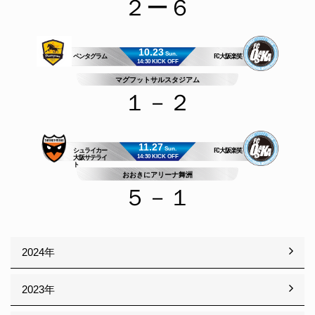
２ー６
10.23
ペンタグラム
FC大阪楽笑
Sun.
14:30 KICK OFF
マグフットサルスタジアム
１－２
11.27
シュライカー
FC大阪楽笑
Sun.
大阪サテライ
14:30 KICK OFF
ト
おおきにアリーナ舞洲
５－１
2024年
2023年