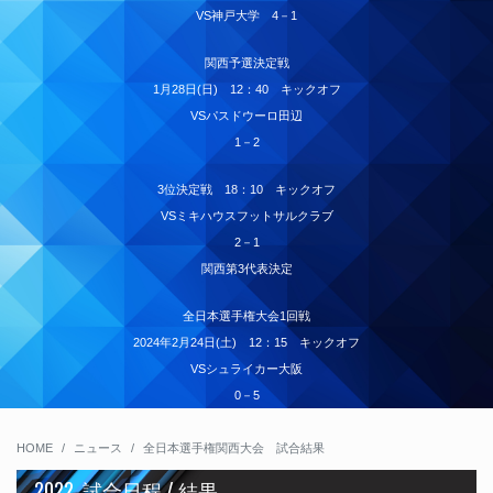
VS神戸大学 4－1
関西予選決定戦
1月28日(日) 12：40 キックオフ
VSパスドウーロ田辺
1－2
3位決定戦 18：10 キックオフ
VSミキハウスフットサルクラブ
2－1
関西第3代表決定
全日本選手権大会1回戦
2024年2月24日(土) 12：15 キックオフ
VSシュライカー大阪
0－5
HOME
ニュース
全日本選手権関西大会 試合結果
2022. 試合日程 / 結果