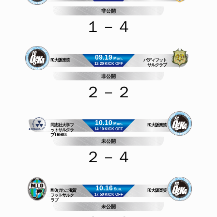
非公開
１－４
09.19
FC大阪楽笑
バディフット
Mon.
サルクラブ
12:20 KICK OFF
非公開
２－２
10.10
同志社大学フ
FC大阪楽笑
Mon.
ットサルクラ
14:10 KICK OFF
ブTREBOL
未公開
２－４
10.16
MIOびわこ滋賀
FC大阪楽笑
Sun.
フットサルク
17:50 KICK OFF
ラブ
未公開