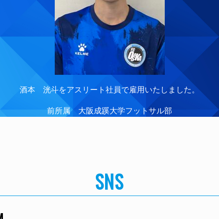
酒本 洸斗をアスリート社員で雇用いたしました。
前所属 大阪成蹊大学フットサル部
SNS
M